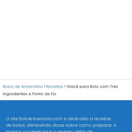
Bolos de Aniversário
Receitas
Glacê para Bolo com Três
Ingredientes e Ponto de Fio
O site BoloAniversario.com é dedicado a receitas
de bolos, oferecendo dicas sobre como preparar a
massa, a cobertura e o recheio, além de