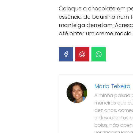
Coloque o chocolate em pe
essência de baunilha num t
manteiga derretam. Acresce
até obter um creme macio.
Maria Teixeira
A minha paixão 
maneiras que eu
dez anos, comec
e descobertas c
bolos, não ape
verdadeira jorn