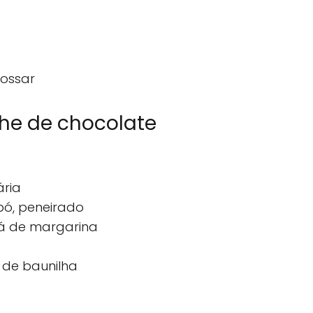
rossar
he de chocolate
ária
ó, peneirado
há de margarina
 de baunilha