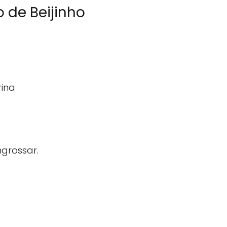
o de Beijinho
rina
grossar.