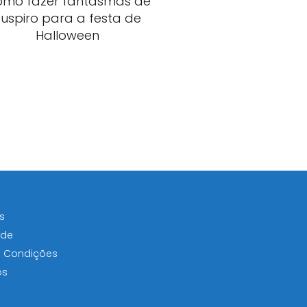
mo fazer fantasmas de
suspiro para a festa de
Halloween
s
ade
e Condições
os