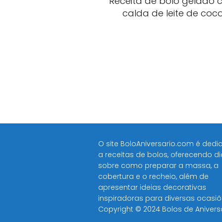
Receita de bolo gelado
calda de leite de coc
O site BoloAniversario.com é ded
a receitas de bolos, oferecendo d
sobre como preparar a massa, a
cobertura e o recheio, além de
apresentar ideias decorativas
inspiradoras para diversas ocasiõe
Copyright © 2024 Bolos de Anivers