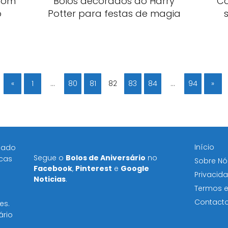
 com
Bolos decorados do Harry
Co
o
Potter para festas de magia
«
1
…
80
81
82
83
84
…
94
»
Início
icado
Segue o
Bolos de Aniversário
no
icas
Sobre Nó
Facebook
,
Pinterest
e
Google
Privacid
Noticias
.
Termos 
Contact
s​.
ário