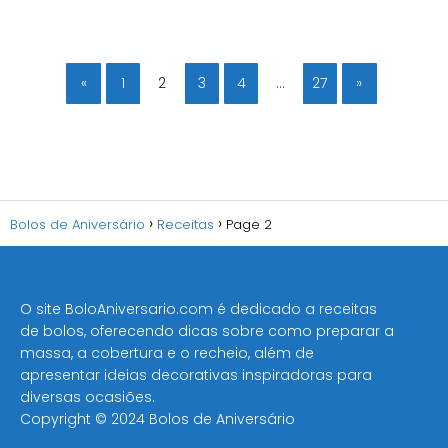
«
1
2
3
4
…
27
»
Bolos de Aniversário
Receitas
Page 2
O site BoloAniversario.com é dedicado a receitas
de bolos, oferecendo dicas sobre como preparar a
massa, a cobertura e o recheio, além de
apresentar ideias decorativas inspiradoras para
diversas ocasiões​.
Copyright © 2024 Bolos de Aniversário